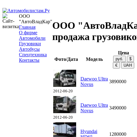
ООО
"АвтоВладКар"
ООО "АвтоВладКа
Главная
О фирме
продажа грузовико
Автомобили
Грузовики
Автобусы
Цена
Спецтехника
Фото/Дата
Модель
Контакты
Daewoo Ultra
3890000
Novus
2012-06-20
Daewoo Ultra
3490000
Novus
2012-06-20
Hyundai
1280000
HD65