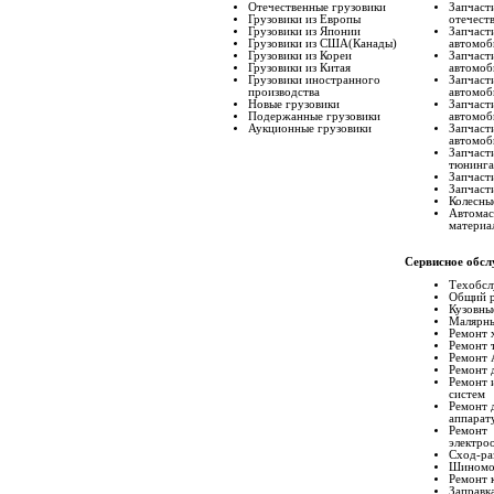
Отечественные грузовики
Запчаст
Грузовики из Европы
отечест
Грузовики из Японии
Запчаст
Грузовики из США(Канады)
автомоб
Грузовики из Кореи
Запчаст
Грузовики из Китая
автомоб
Грузовики иностранного
Запчаст
производства
автомоб
Новые грузовики
Запчаст
Подержанные грузовики
автомоб
Аукционные грузовики
Запчаст
автомоб
Запчаст
тюнинга
Запчаст
Запчаст
Колесны
Автомас
материа
Сервисное обс
Техобсл
Общий 
Кузовны
Малярны
Ремонт 
Ремонт 
Ремонт
Ремонт 
Ремонт 
систем
Ремонт 
аппарат
Ремонт
электро
Сход-ра
Шиномо
Ремонт 
Заправк