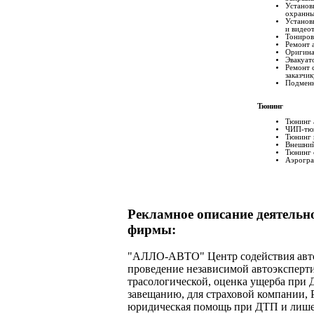
Установ
охранны
Установ
и видео
Тониров
Ремонт 
Оригина
Эвакуат
Ремонт 
заказчик
Подменн
Тюнинг
Тюнинг 
ЧИП-тю
Тюнинг 
Внешни
Тюнинг 
Аэрогр
Рекламное описание деятельн
фирмы:
"АЛЛО-АВТО" Центр содействия авт
проведение независимой автоэксперти
трасологической, оценка ущерба при 
завещанию, для страховой компании, 
юридическая помощь при ДТП и лише