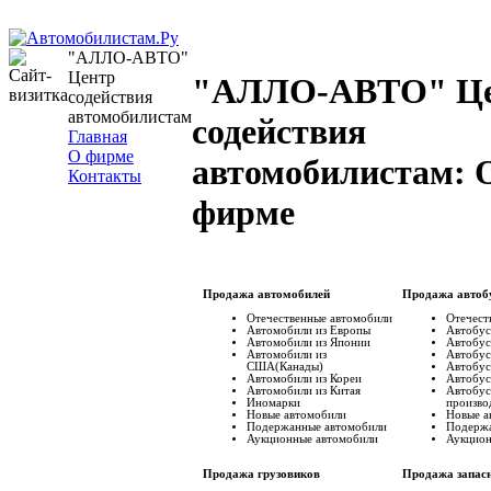
"АЛЛО-АВТО"
Центр
"АЛЛО-АВТО" Ц
содействия
автомобилистам
содействия
Главная
О фирме
автомобилистам: 
Контакты
фирме
Продажа автомобилей
Продажа автоб
Отечественные автомобили
Отечест
Автомобили из Европы
Автобус
Автомобили из Японии
Автобус
Автомобили из
Автобус
США(Канады)
Автобус
Автомобили из Кореи
Автобус
Автомобили из Китая
Автобус
Иномарки
произво
Новые автомобили
Новые а
Подержанные автомобили
Подержа
Аукционные автомобили
Аукцион
Продажа грузовиков
Продажа запас