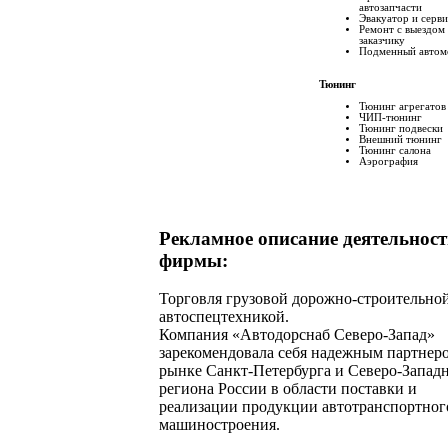
автозапчасти
Эвакуатор и серви
Ремонт с выездом 
заказчику
Подменный автом
Тюнинг
Тюнинг агрегатов
ЧИП-тюнинг
Тюнинг подвески
Внешний тюнинг
Тюнинг салона
Аэрография
Рекламное описание деятельнос
фирмы:
Торговля грузовой дорожно-строительно
автоспецтехникой.
Компания «Автодорснаб Северо-Запад»
зарекомендовала себя надежным партнер
рынке Санкт-Петербурга и Северо-Запад
региона России в области поставки и
реализации продукции автотранспортног
машиностроения.