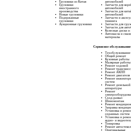
Грузовики из Китая
автомобилей
Грузовики
Запчасти для коре
иностранного
автомобилей
производства
Запчасти для кита
Новые грузовики
автомобилей
Подержанные
Запчасти и аксесу
грузовики
тюнинга
Аукционные грузовики
Запчасти для груз
Запчасти для авто
Колесные диски и
Автомасла и смаз
материалы
Сервисное обслуживание
Техобслуживание
Общий ремонт
Кузовные работы
Малярные работы
Ремонт ходовой
Ремонт трансмисс
Ремонт АКПП
Ремонт двигателя
Ремонт инжектор
систем
Ремонт дизельной
аппаратуры
Ремонт
электрооборудова
Сход-развал
Шиномонтаж
Ремонт кондицио
Заправка кондици
Установка и ремо
охранных систем
Установка и ремо
аудио- и видеоте
Тонировка
Ремонт автостекол
Оригинальные