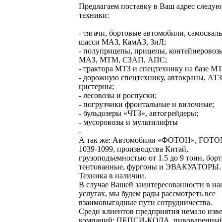
Предлагаем поставку в Ваш адрес следу
техники:
- тягачи, бортовые автомобили, самосвал
шасси МАЗ, КамАЗ, ЗиЛ;
- полуприцепы, прицепы, контейнеровоз
МАЗ, МТМ, СЗАП, АПС;
- трактора МТЗ и спецтехнику на базе МТ
- дорожную спецтехнику, автокраны, АТЗ
цистерны;
- лесовозы и роспуски;
- погрузчики фронтальные и вилочные;
- бульдозеры «ЧТЗ», автогрейдеры;
- мусоровозы и мультилифты
-
А так же: Автомобили «ФОТОН», FOTO
1039-1099, производства Китай,
грузоподъемностью от 1.5 до 9 тонн, бор
тентованные, фургоны и ЭВАКУАТОРЫ.
Техника в наличии.
В случае Вашей заинтересованности в н
услугах, мы будем рады рассмотреть все
взаимовыгодные пути сотрудничества.
Среди клиентов предприятия немало изв
компаний: ПЕПСИ-КОЛА, пивоваренны