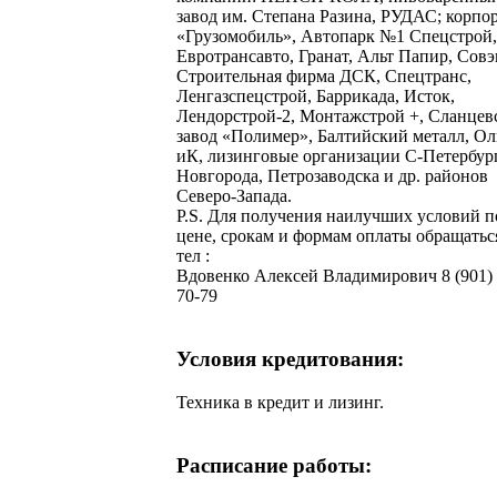
завод им. Степана Разина, РУДАС; корпо
«Грузомобиль», Автопарк №1 Спецстрой,
Евротрансавто, Гранат, Альт Папир, Совэ
Строительная фирма ДСК, Спецтранс,
Ленгазспецстрой, Баррикада, Исток,
Лендорстрой-2, Монтажстрой +, Сланцев
завод «Полимер», Балтийский металл, О
иК, лизинговые организации С-Петербург
Новгорода, Петрозаводска и др. районов
Северо-Запада.
Р.S. Для получения наилучших условий п
цене, срокам и формам оплаты обращатьс
тел :
Вдовенко Алексей Владимирович 8 (901) 
70-79
Условия кредитования:
Техника в кредит и лизинг.
Расписание работы: