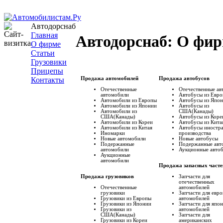
Автодорснаб
Главная
Автодорснаб: О фи
О фирме
Статьи
Грузовики
Прицепы
Контакты
Продажа автомобилей
Продажа автобусов
Отечественные
Отечественные ав
автомобили
Автобусы из Евр
Автомобили из Европы
Автобусы из Япо
Автомобили из Японии
Автобусы из
Автомобили из
США(Канады)
США(Канады)
Автобусы из Коре
Автомобили из Кореи
Автобусы из Кита
Автомобили из Китая
Автобусы иностр
Иномарки
производства
Новые автомобили
Новые автобусы
Подержанные
Подержанные aвт
автомобили
Аукционные aвто
Аукционные
автомобили
Продажа запасных часте
Запчасти для
Продажа грузовиков
отечественных
Отечественные
автомобилей
грузовики
Запчасти для евр
Грузовики из Европы
автомобилей
Грузовики из Японии
Запчасти для япо
Грузовики из
автомобилей
США(Канады)
Запчасти для
Грузовики из Кореи
американских