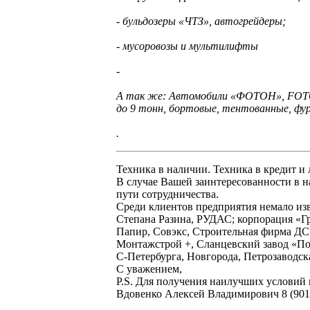
- бульдозеры «ЧТЗ», автогрейдеры;
- мусоровозы и мультилифты
-
А так же: Автомобили «ФОТОН», FOTON
до 9 тонн, бортовые, тентованные, ф
.
Техника в наличии. Техника в кредит и 
В случае Вашей заинтересованности в н
пути сотрудничества.
Среди клиентов предприятия немало и
Степана Разина, РУДАС; корпорация «Гр
Папир, Совэкс, Строительная фирма ДСК
Монтажстрой +, Сланцевский завод «По
С-Петербурга, Новгорода, Петрозаводска
С уважением,
Р.S. Для получения наилучших условий п
Вдовенко Алексей Владимирович 8 (901)