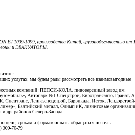
 BJ 1039-1099, производства Китай, грузоподъемностью от 1
ургоны и ЭВАКУАТОРЫ.
лизинг.
аших услугах, мы будем рады рассмотреть все взаимовыгодные
звестных компаний: ПЕПСИ-КОЛА, пивоваренный завод им.
узомобиль», Автопарк №1 Спецстрой, Евротрансавто, Гранат, А
, Спецтранс, Ленгазспецстрой, Баррикада, Исток, Лендорстрой-
лимер», Балтийский металл, Олимп иК, лизинговые организаци
 и др. районов Северо-Запада.
о цене, срокам и формам оплаты обращаться по тел :
 309-70-79