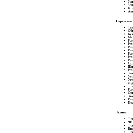
Зап
Зап
Кол
Авт
Сервисное
Те
Об
Куз
Ма
Рем
Рем
Ре
Рем
Рем
Рем
Рем
Схо
Ши
Рем
Зап
Уст
Уст
вид
Тон
Рем
Ори
Эва
Рем
По
Тюнинг
Тюн
ЧИ
Тюн
Вн
Тюн