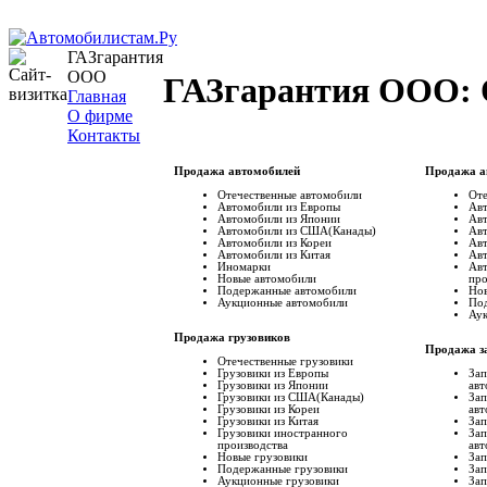
ГАЗгарантия
ООО
ГАЗгарантия ООО: 
Главная
О фирме
Контакты
Продажа автомобилей
Продажа а
Отечественные автомобили
Оте
Автомобили из Европы
Авт
Автомобили из Японии
Авт
Автомобили из США(Канады)
Ав
Автомобили из Кореи
Авт
Автомобили из Китая
Авт
Иномарки
Авт
Новые автомобили
про
Подержанные автомобили
Нов
Аукционные автомобили
По
Ау
Продажа грузовиков
Продажа з
Отечественные грузовики
Грузовики из Европы
Зап
Грузовики из Японии
авт
Грузовики из США(Канады)
Зап
Грузовики из Кореи
авт
Грузовики из Китая
Зап
Грузовики иностранного
Зап
производства
авт
Новые грузовики
Зап
Подержанные грузовики
Зап
Аукционные грузовики
Зап