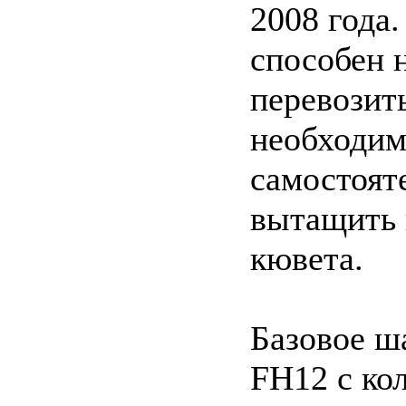
2008 года.
способен 
перевозить
необходим
самостоят
вытащить 
кювета.
Базовое ш
FH12 с ко