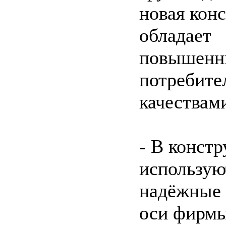
новая кон
обладает
повышен
потребите
качествам
- В конст
использую
надёжные
оси фирмы