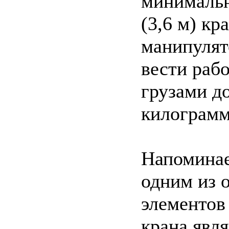
минималь
(3,6 м) кр
манипулят
вести раб
грузами д
килограмм
Напоминае
одним из 
элементов
крана явля