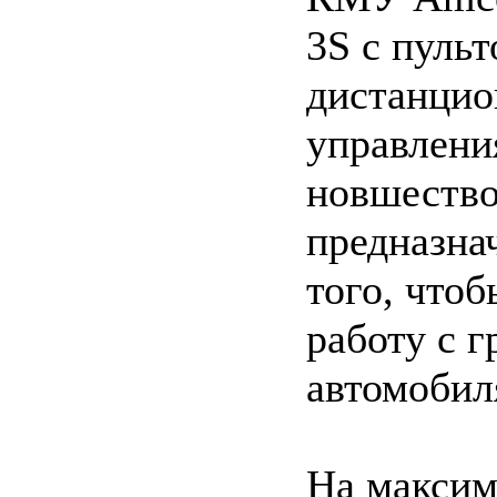
3S с пульт
дистанцио
управлени
новшеств
предназна
того, чтоб
работу с 
автомобил
На макси