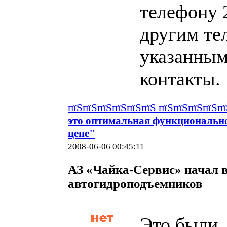
телефону 
другим те
указанным
контакты.
пїЅпїЅпїЅпїЅпїЅпїЅ пїЅпїЅпїЅпїЅп
это оптимальная функциональн
цене"
2008-06-06 00:45:11
АЗ «Чайка-Сервис» начал 
автогидроподъемников
Это были