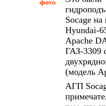
гидропод
Socage на
Hyundai-6
Apache DA
ГАЗ-3309 
двухрядно
(модель A
АГП Soca
примечате