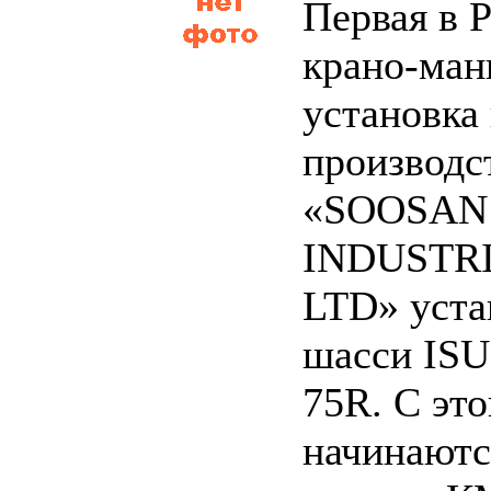
Первая в 
крано-ман
установка
производс
«SOOSAN
INDUSTRI
LTD» уста
шасси IS
75R. С эт
начинаютс