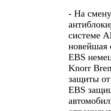
- На смен
антиблоки
системе A
новейшая 
EBS неме
Knorr Bre
защиты от
EBS защи
автомобил