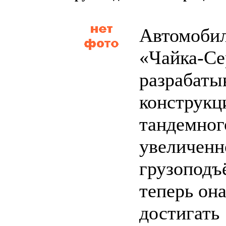
Автомобил
«Чайка-Се
разрабаты
конструк
тандемног
увеличенн
грузоподъ
теперь она
достигать 