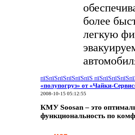
обеспечи
более быс
легкую ф
эвакуируе
автомобил
пїЅпїЅпїЅпїЅпїЅпїЅ пїЅпїЅпїЅпїЅп
«полупогруз» от «Чайки-Сервис
2008-10-15 05:12:55
КМУ Soosan – это оптимал
функциональность по комф