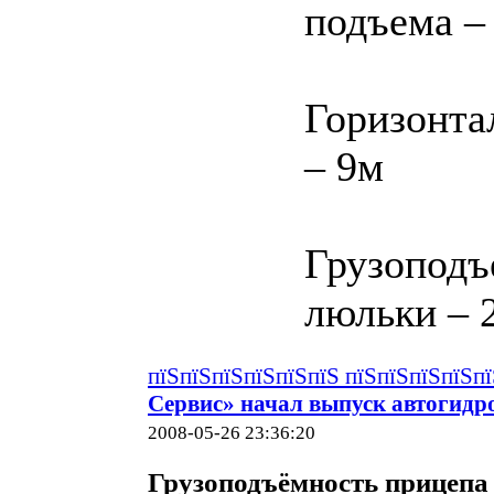
подъема –
Горизонта
– 9м
Грузоподъ
люльки – 2
пїЅпїЅпїЅпїЅпїЅпїЅ пїЅпїЅпїЅпїЅп
Сервис» начал выпуск автогид
2008-05-26 23:36:20
Грузоподъёмность прицепа 