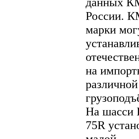
данных К
России. 
марки мог
устанавлив
отечествен
на импорт
различной
грузоподъ
На шасси
75R уста
малой