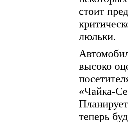
стоит пре
критическ
люльки.
Автомоби
высоко оц
посетител
«Чайка-Се
Планирует
теперь бу