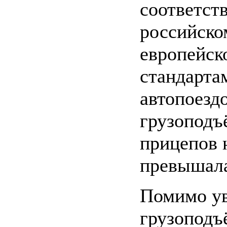
соответст
российско
европейск
стандарта
автопоезд
грузоподъ
прицепов 
превышала
Помимо у
грузоподъ