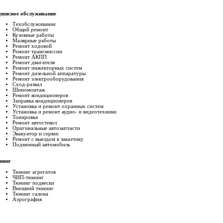
рвисное обслуживание
Техобслуживание
Общий ремонт
Кузовные работы
Малярные работы
Ремонт ходовой
Ремонт трансмиссии
Ремонт АКПП
Ремонт двигателя
Ремонт инжекторных систем
Ремонт дизельной аппаратуры
Ремонт электрооборудования
Сход-развал
Шиномонтаж
Ремонт кондиционеров
Заправка кондиционеров
Установка и ремонт охранных систем
Установка и ремонт аудио- и видеотехники
Тонировка
Ремонт автостекол
Оригинальные автозапчасти
Эвакуатор и сервис
Ремонт с выездом к заказчику
Подменный автомобиль
нинг
Тюнинг агрегатов
ЧИП-тюнинг
Тюнинг подвески
Внешний тюнинг
Тюнинг салона
Аэрография