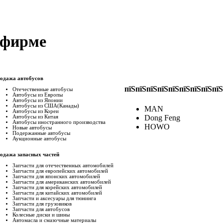
фирме
одажа автобусов
пїЅпїЅпїЅпїЅпїЅпїЅпїЅпїЅпїЅ
Отечественные автобусы
Автобусы из Европы
Автобусы из Японии
Автобусы из США(Канады)
MAN
Автобусы из Кореи
Dong Feng
Автобусы из Китая
Автобусы иностранного производства
HOWO
Новые автобусы
Подержанные aвтобусы
Аукционные aвтобусы
одажа запасных частей
Запчасти для отечественных автомобилей
Запчасти для европейских автомобилей
Запчасти для японских автомобилей
Запчасти для американских автомобилей
Запчасти для корейских автомобилей
Запчасти для китайских автомобилей
Запчасти и аксесуары для тюнинга
Запчасти для грузовиков
Запчасти для автобусов
Колесные диски и шины
Автомасла и смазочные материалы