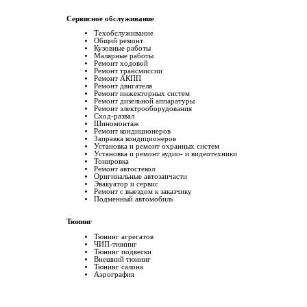
Сервисное обслуживание
Техобслуживание
Общий ремонт
Кузовные работы
Малярные работы
Ремонт ходовой
Ремонт трансмиссии
Ремонт АКПП
Ремонт двигателя
Ремонт инжекторных систем
Ремонт дизельной аппаратуры
Ремонт электрооборудования
Сход-развал
Шиномонтаж
Ремонт кондиционеров
Заправка кондиционеров
Установка и ремонт охранных систем
Установка и ремонт аудио- и видеотехники
Тонировка
Ремонт автостекол
Оригинальные автозапчасти
Эвакуатор и сервис
Ремонт с выездом к заказчику
Подменный автомобиль
Тюнинг
Тюнинг агрегатов
ЧИП-тюнинг
Тюнинг подвески
Внешний тюнинг
Тюнинг салона
Аэрография