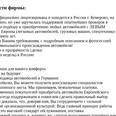
ости фирмы:
циально лицензирована и находится в России г. Кемерово, на
авно, но уже заручилась поддержкой опытнейших брокеров в
 по подбору и приобретению любых автомобилей с ЛЕВЫМ
 Европы (легковых автомобилей, грузовых машин, спецтехники
вяти лет.
о Вашим требованиям, с подробным описанием и фотосессией
риминального происхождения автомобиля!
о и прозрачность сделки
-х недель) в Россию
ании для вашего комфорта
 на будущее
продавца автомобилей в Германии
обилю, Вы можете получить консультацию специалистов
кционного листа. Мы принимаем, безналичные платежи.
менных покупателей приобретать автомобили Европейского
, всегда поддерживаем и помогаем сделать правильный выбор
доказала, что, доверяя нам, Вы сотрудничаете с сильной
ой организационной культурой. Ведь главный принцип работы
то высокий стандарт обслуживания, поставка
ежной техники и, конечно же, строгое выполнение принятых на