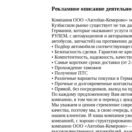
Рекламное описание деятельн
Компания ООО «Автобан-Кемерово» офи
Кузбасском рынке существует не так д
Германии, которые оказывают услуги
РУЛЕМ, с автоаукционов и авторынков
автобусов, запчастей) на протяжении де
• Подбор автомобиля соответствующег
• Безопасность сделки. Гарантия не к
• Компетентность, надежность, качеств
• Самые короткие сроки доставки (от 2
• Прохождение таможни
• Получение ПТС
• Различные варианты покупки в Герм
• Прочные и долговременные контакты
• Прямой, без посредников, выход на 
По каждому предложенному Вам автом
компании, в том числе и перевод с ау
Мы уважаем и ценим стремление совре
качества, поэтому мы, в свою очередь
нашим клиентам. И наша компания уже 
компанией, с хорошо структурированн
компании ООО «Автобан-Кемерово» – э
высококачественных автомобилей, над