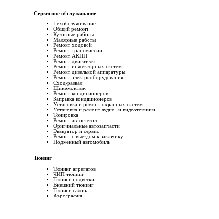
Сервисное обслуживание
Техобслуживание
Общий ремонт
Кузовные работы
Малярные работы
Ремонт ходовой
Ремонт трансмиссии
Ремонт АКПП
Ремонт двигателя
Ремонт инжекторных систем
Ремонт дизельной аппаратуры
Ремонт электрооборудования
Сход-развал
Шиномонтаж
Ремонт кондиционеров
Заправка кондиционеров
Установка и ремонт охранных систем
Установка и ремонт аудио- и видеотехники
Тонировка
Ремонт автостекол
Оригинальные автозапчасти
Эвакуатор и сервис
Ремонт с выездом к заказчику
Подменный автомобиль
Тюнинг
Тюнинг агрегатов
ЧИП-тюнинг
Тюнинг подвески
Внешний тюнинг
Тюнинг салона
Аэрография