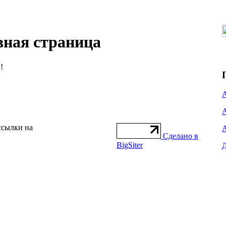
вная страница
!
ссылки на
Сделано в
BigSiter