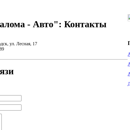
лома - Авто": Контакты
ск, ул. Лесная, 17
89
язи