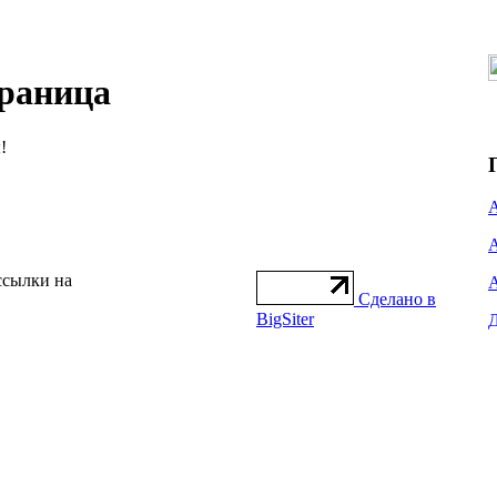
раница
!
ссылки на
Сделано в
BigSiter