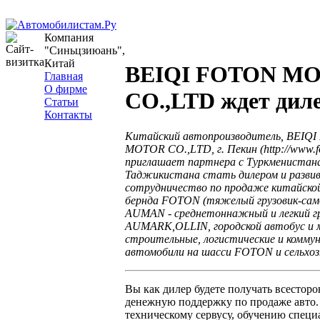
Компания
"Синьцзиюань",
Китай
BEIQI FOTON M
Главная
О фирме
CO.,LTD ждет дил
Статьи
Контакты
Китайский автопроизводитель, BEIQ
MOTOR CO.,LTD, г. Пекин (http://www.f
приглашает партнера с Туркменистан
Таджикистана стать дилером и разви
сотрудничество по продаже китайской
бернда FOTON (тяжелый грузовик-само
AUMAN - среднетоннажный и легкий г
AUMARK,OLLIN, городской автобус и 
строительные, логистические и комму
автомобили на шасси FOTON и сельхоз
Вы как дилер будете получать всестор
денежную поддержку по продаже авто. 
техническому сервусу, обучению специ