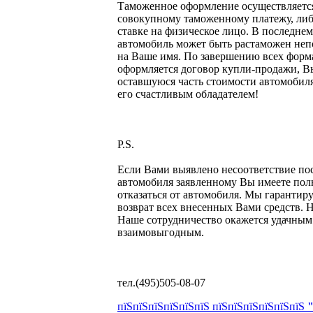
Таможенное оформление осуществляетс
совокупному таможенному платежу, либ
ставке на физическое лицо. В последнем
автомобиль может быть растаможен неп
на Ваше имя. По завершению всех форм
оформляется договор купли-продажи, В
оставшуюся часть стоимости автомобиля
его счастливым обладателем!
P.S.
Если Вами выявлено несоответствие по
автомобиля заявленному Вы имеете пол
отказаться от автомобиля. Мы гаранти
возврат всех внесенных Вами средств. Н
Наше сотрудничество окажется удачным
взаимовыгодным.
тел.(495)505-08-07
пїЅпїЅпїЅпїЅпїЅпїЅ пїЅпїЅпїЅпїЅпїЅпїЅ