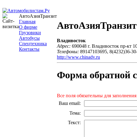
АвтоАзияТранзит
Главная
АвтоАзияТранзит
О фирме
Грузовики
Автобусы
Владивосток
Спецтехника
Адрес:
690048 г. Владивосток пр-кт 1
Контакты
Телефоны:
89147103695, 8(4232)36-30
http://www.chinadv.ru
Форма обратной с
Все поля обязательны для заполнения
Ваш email
:
Тема
:
Текст
: