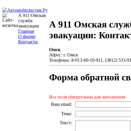
А 911 Омская
служба
А 911 Омская служ
эвакуации
Главная
эвакуации: Конта
О фирме
Контакты
Омск
Адрес:
г. Омск
Телефоны:
8-913-60-10-911, (3812) 533-9
Форма обратной св
Все поля обязательны для заполнения
Ваш email
:
Тема
:
Текст
: