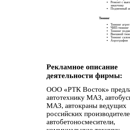
Ремонт с вые
заказчику
Подменный а
Тюнинг
Тюнинг агрег
ЧИП-тюнинг
Тюнинг подв
Внешний тюн
Тюнинг салон
Аэрография
Рекламное описание
деятельности фирмы:
ООО «РТК Восток» предла
автотехнику МАЗ, автобу
МАЗ, автокраны ведущих
российских производителе
автобетоносмесители,
коммунальную технику,