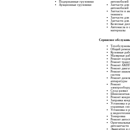
Подержанные грузовики
автомобилей
Аукционные грузовики
Запчасти для
автомобилей
Запчасти и а
тюнинга
Запчасти для
Запчасти для
Колесные дис
Автомасла и 
материалы
Сервисное обслужив
Техобслужив
Общий ремон
Кузовные раб
Малярные ра
Ремонт ходо
Ремонт транс
Ремонт АКП
Ремонт двига
Ремонт инже
систем
Ремонт дизел
аппаратуры
Ремонт
электрообору
Сход-развал
Шиномонтаж
Ремонт конд
Заправка кон
Установка и 
охранных си
Установка и 
и видеотехни
Тонировка
Ремонт автос
Оригинальны
автозапчасти
Эвакуатор и 