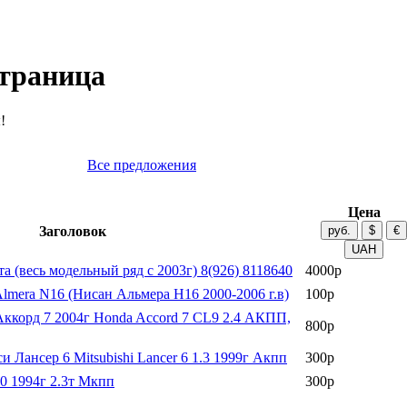
страница
!
Все предложения
Цена
Заголовок
а (весь модельный ряд с 2003г) 8(926) 8118640
4000р
 Almera N16 (Нисан Альмера Н16 2000-2006 г.в)
100р
 Аккорд 7 2004г Honda Accord 7 CL9 2.4 АКПП,
800р
 Лансер 6 Mitsubishi Lancer 6 1.3 1999г Акпп
300р
00 1994г 2.3т Мкпп
300р