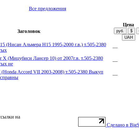
Все предложения
Цена
Заголовок
15 (Нисан Альмера Н15 1995-2000 г.в.) т.505-2380
—
тых
r X (Мицубиси Лансер 10) от 2007г.в. т.505-2380
—
тых не
(Honda Accord VII 2003-2008) т.505-2380 Выкуп
—
исправны
ссылки на
Сделано в BigS