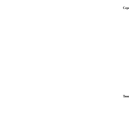
Сер
Тюн