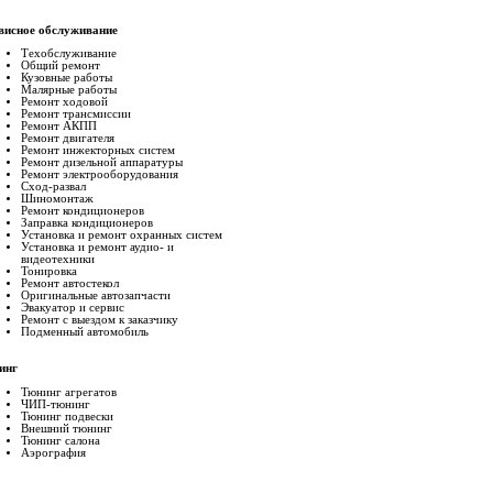
висное обслуживание
Техобслуживание
Общий ремонт
Кузовные работы
Малярные работы
Ремонт ходовой
Ремонт трансмиссии
Ремонт АКПП
Ремонт двигателя
Ремонт инжекторных систем
Ремонт дизельной аппаратуры
Ремонт электрооборудования
Сход-развал
Шиномонтаж
Ремонт кондиционеров
Заправка кондиционеров
Установка и ремонт охранных систем
Установка и ремонт аудио- и
видеотехники
Тонировка
Ремонт автостекол
Оригинальные автозапчасти
Эвакуатор и сервис
Ремонт с выездом к заказчику
Подменный автомобиль
инг
Тюнинг агрегатов
ЧИП-тюнинг
Тюнинг подвески
Внешний тюнинг
Тюнинг салона
Аэрография