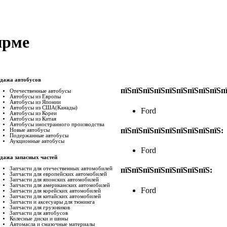
ирме
дажа автобусов
пїЅпїЅпїЅпїЅпїЅпїЅпїЅпїЅпїЅп
Отечественные автобусы
Автобусы из Европы
Автобусы из Японии
Автобусы из США(Канады)
Ford
Автобусы из Кореи
Автобусы из Китая
Автобусы иностранного производства
пїЅпїЅпїЅпїЅпїЅпїЅпїЅпїЅпїЅ:
Новые автобусы
Подержанные aвтобусы
Аукционные aвтобусы
Ford
дажа запасных частей
Запчасти для отечественных автомобилей
пїЅпїЅпїЅпїЅпїЅпїЅпїЅпїЅ:
Запчасти для европейских автомобилей
Запчасти для японских автомобилей
Запчасти для американских автомобилей
Ford
Запчасти для корейских автомобилей
Запчасти для китайских автомобилей
Запчасти и аксесуары для тюнинга
Запчасти для грузовиков
Запчасти для автобусов
Колесные диски и шины
Автомасла и смазочные материалы