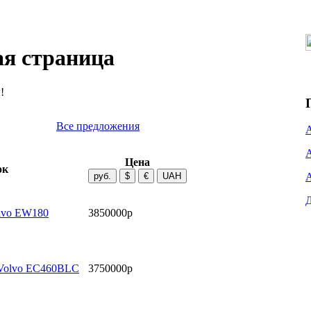
ая страница
!
Все предложения
Цена
ок
lvo EW180
3850000р
 Volvo EC460BLC
3750000р