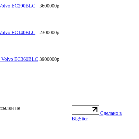
 Volvo EC290BLC.
3600000р
 Volvo EC140BLC
2300000р
ы Volvo EC360BLC
3900000р
ссылки на
Сделано в
BigSiter