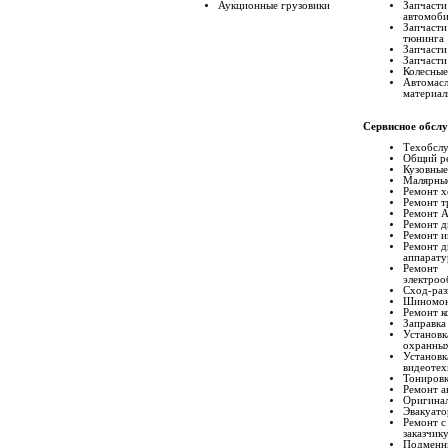
Аукционные грузовики
Запчасти
автомоб
Запчасти
тюнинга
Запчасти
Запчасти
Колесные
Автомасл
материа
Сервисное обсл
Техобсл
Общий р
Кузовные
Малярны
Ремонт 
Ремонт т
Ремонт 
Ремонт д
Ремонт и
Ремонт д
аппарат
Ремонт
электроо
Сход-раз
Шиномо
Ремонт к
Заправка
Установк
охранных
Установк
видеотех
Тониров
Ремонт а
Оригинал
Эвакуато
Ремонт с
заказчик
Подменн