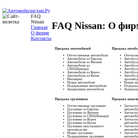
FAQ
Nissan
FAQ Nissan: О фир
Главная
О фирме
Контакты
Продажа автомобилей
Продажа автобу
Отечественные автомобили
Отечеств
Автомобили из Европы
Автобусы
Автомобили из Японии
Автобусы
Автомобили из
Автобус
США(Канады)
Автобусы
Автомобили из Кореи
Автобусы
Автомобили из Китая
Автобус
Иномарки
производ
Новые автомобили
Новые а
Подержанные автомобили
Подержа
Аукционные автомобили
Аукцион
Продажа грузовиков
Продажа запасн
Отечественные грузовики
Запчасти
Грузовики из Европы
автомоб
Грузовики из Японии
Запчасти
Грузовики из США(Канады)
автомоб
Грузовики из Кореи
Запчасти
Грузовики из Китая
автомоб
Грузовики иностранного
Запчасти
производства
автомоб
Новые грузовики
Запчасти
Подержанные грузовики
автомоб