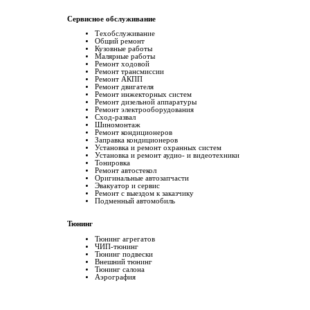
Сервисное обслуживание
Техобслуживание
Общий ремонт
Кузовные работы
Малярные работы
Ремонт ходовой
Ремонт трансмиссии
Ремонт АКПП
Ремонт двигателя
Ремонт инжекторных систем
Ремонт дизельной аппаратуры
Ремонт электрооборудования
Сход-развал
Шиномонтаж
Ремонт кондиционеров
Заправка кондиционеров
Установка и ремонт охранных систем
Установка и ремонт аудио- и видеотехники
Тонировка
Ремонт автостекол
Оригинальные автозапчасти
Эвакуатор и сервис
Ремонт с выездом к заказчику
Подменный автомобиль
Тюнинг
Тюнинг агрегатов
ЧИП-тюнинг
Тюнинг подвески
Внешний тюнинг
Тюнинг салона
Аэрография