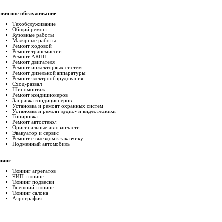
рвисное обслуживание
Техобслуживание
Общий ремонт
Кузовные работы
Малярные работы
Ремонт ходовой
Ремонт трансмиссии
Ремонт АКПП
Ремонт двигателя
Ремонт инжекторных систем
Ремонт дизельной аппаратуры
Ремонт электрооборудования
Сход-развал
Шиномонтаж
Ремонт кондиционеров
Заправка кондиционеров
Установка и ремонт охранных систем
Установка и ремонт аудио- и видеотехники
Тонировка
Ремонт автостекол
Оригинальные автозапчасти
Эвакуатор и сервис
Ремонт с выездом к заказчику
Подменный автомобиль
нинг
Тюнинг агрегатов
ЧИП-тюнинг
Тюнинг подвески
Внешний тюнинг
Тюнинг салона
Аэрография