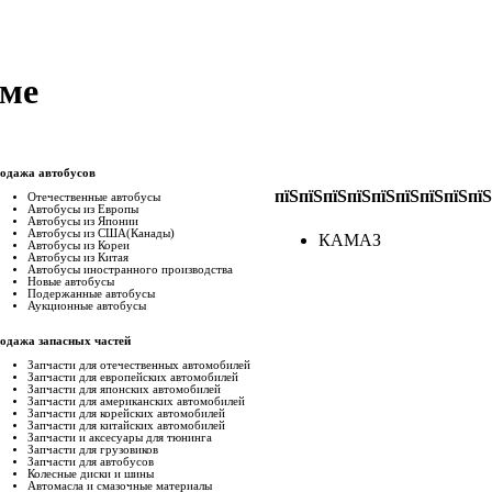
рме
одажа автобусов
пїЅпїЅпїЅпїЅпїЅпїЅпїЅпїЅпїЅ
Отечественные автобусы
Автобусы из Европы
Автобусы из Японии
Автобусы из США(Канады)
КАМАЗ
Автобусы из Кореи
Автобусы из Китая
Автобусы иностранного производства
Новые автобусы
Подержанные aвтобусы
Аукционные aвтобусы
одажа запасных частей
Запчасти для отечественных автомобилей
Запчасти для европейских автомобилей
Запчасти для японских автомобилей
Запчасти для американских автомобилей
Запчасти для корейских автомобилей
Запчасти для китайских автомобилей
Запчасти и аксесуары для тюнинга
Запчасти для грузовиков
Запчасти для автобусов
Колесные диски и шины
Автомасла и смазочные материалы