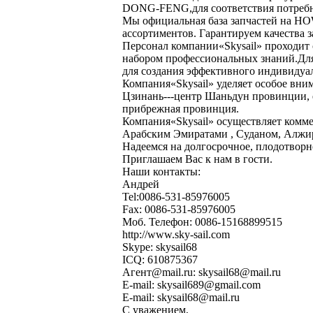
DONG-FENG,для соответствия потребн
Мы официальная база запчастей на 
ассортиментов. Гарантируем качества з
Персонал компании«Skysail» проходит 
набором профессиональных знаний.Для
для создания эффективного индивидуал
Компания«Skysail» уделяет особое вни
Цзинань---центр Шаньдун провинции, 
прибрежная провинция.
Компания«Skysail» осуществляет комм
Арабским Эмиратами , Суданом, Алжир
Надеемся на долгосрочное, плодотворн
Приглашаем Вас к нам в гости.
Наши контакты:
Андрей
Tel:0086-531-85976005
Fax: 0086-531-85976005
Моб. Телефон: 0086-15168899515
http://www.sky-sail.com
Skype: skysail68
ICQ: 610875367
Агент@mail.ru: skysail68@mail.ru
E-mail: skysail689@gmail.com
E-mail: skysail68@mail.ru
С уважением,