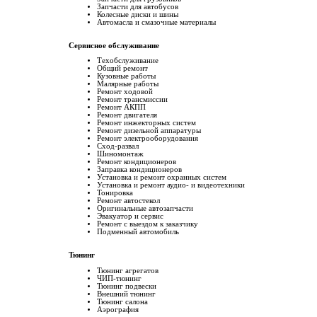
Запчасти для автобусов
Колесные диски и шины
Автомасла и смазочные материалы
Сервисное обслуживание
Техобслуживание
Общий ремонт
Кузовные работы
Малярные работы
Ремонт ходовой
Ремонт трансмиссии
Ремонт АКПП
Ремонт двигателя
Ремонт инжекторных систем
Ремонт дизельной аппаратуры
Ремонт электрооборудования
Сход-развал
Шиномонтаж
Ремонт кондиционеров
Заправка кондиционеров
Установка и ремонт охранных систем
Установка и ремонт аудио- и видеотехники
Тонировка
Ремонт автостекол
Оригинальные автозапчасти
Эвакуатор и сервис
Ремонт с выездом к заказчику
Подменный автомобиль
Тюнинг
Тюнинг агрегатов
ЧИП-тюнинг
Тюнинг подвески
Внешний тюнинг
Тюнинг салона
Аэрография