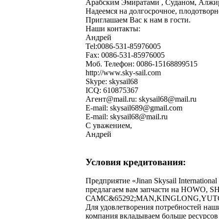
Арабским Эмиратами , Суданом, Алжир
Надеемся на долгосрочное, плодотворн
Приглашаем Вас к нам в гости.
Наши контакты:
Андрей
Tel:0086-531-85976005
Fax: 0086-531-85976005
Моб. Телефон: 0086-15168899515
http://www.sky-sail.com
Skype: skysail68
ICQ: 610875367
Агент@mail.ru: skysail68@mail.ru
E-mail: skysail689@gmail.com
E-mail: skysail68@mail.ru
С уважением,
Андрей
Условия кредитования:
Предприятие «Jinan Skysail Internation
предлагаем вам запчасти на HOWO
САМС&65292;MAN,KINGLONG,YUTONG
Для удовлетворения потребностей наш
компания вкладываем больше ресурсо