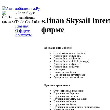
«Jinan Skysail
International
«Jinan Skysail Inter
Trade Co.,Ltd.»
Главная
фирме
О фирме
Контакты
Продажа автомобилей
Отечественные автомобили
Автомобили из Европы
Автомобили из Японии
Автомобили из США(Канады)
Автомобили из Кореи
Автомобили из Китая
Иномарки
Новые автомобили
Подержанные автомобили
Аукционные автомобили
Продажа грузовиков
Отечественные грузовики
Грузовики из Европы
Грузовики из Японии
Грузовики из США(Канады)
Грузовики из Кореи
Грузовики из Китая
Грузовики иностранного производства
Новые грузовики