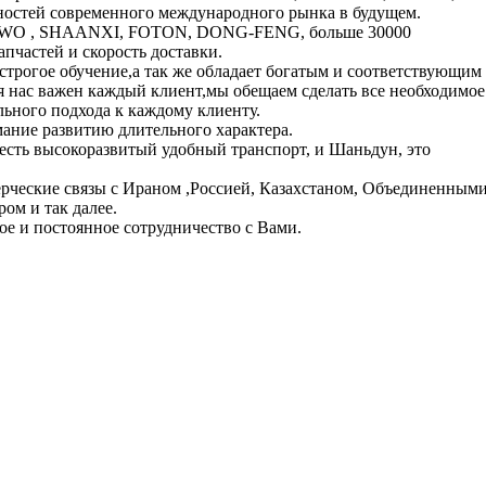
остей современного международного рынка в будущем.
HOWO , SHAANXI, FOTON, DONG-FENG, больше 30000
апчастей и скорость доставки.
строгое обучение,а так же обладает богатым и соответствующим
 нас важен каждый клиент,мы обещаем сделать все необходимое
ьного подхода к каждому клиенту.
мание развитию длительного характера.
есть высокоразвитый удобный транспорт, и Шаньдун, это
ерческие связы с Ираном ,Россией, Казахстаном, Объединенным
ом и так далее.
ое и постоянное сотрудничество с Вами.