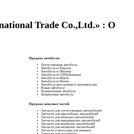
national Trade Co.,Ltd.» : О
Продажа автобусов
Отечественные автобусы
Автобусы из Европы
Автобусы из Японии
Автобусы из США(Канады)
Автобусы из Кореи
Автобусы из Китая
Автобусы иностранного производства
Новые автобусы
Подержанные aвтобусы
Аукционные aвтобусы
Продажа запасных частей
Запчасти для отечественных автомобилей
Запчасти для европейских автомобилей
Запчасти для японских автомобилей
Запчасти для американских автомобилей
Запчасти для корейских автомобилей
Запчасти для китайских автомобилей
Запчасти и аксесуары для тюнинга
Запчасти для грузовиков