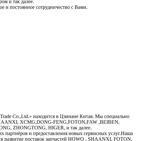
ом и так далее.
ое и постоянное сотрудничество с Вами.
al Trade Co.,Ltd.» находится в Цзинане Китая. Мы специально
, SHAANXI, XCMG,DONG-FENG,FOTON,FAW ,BEIBEN,
, ZHONGTONG, HIGER, и так далее.
их партнёров и предоставления новых сервисных услуг.Наша
в в развитие поставок запчастей HOWO , SHAANXI, FOTON,