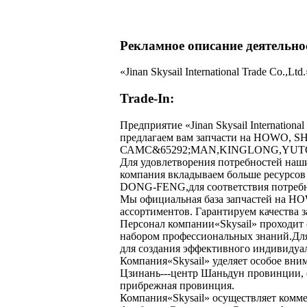
Рекламное описание деятельн
«Jinan Skysail International Trade Co.,Ltd.
Trade-In:
Предприятие «Jinan Skysail Internation
предлагаем вам запчасти на HOWO
САМС&65292;MAN,KINGLONG,YUTONG
Для удовлетворения потребностей наш
компания вкладываем больше ресурсо
DONG-FENG,для соответствия потребн
Мы официальная база запчастей на 
ассортиментов. Гарантируем качества з
Персонал компании«Skysail» проходит 
набором профессиональных знаний.Для
для создания эффективного индивидуал
Компания«Skysail» уделяет особое вни
Цзинань---центр Шаньдун провинции, 
прибрежная провинция.
Компания«Skysail» осуществляет комм