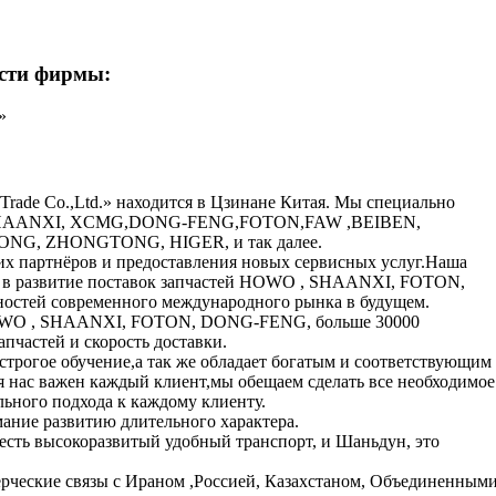
ости фирмы:
»
al Trade Co.,Ltd.» находится в Цзинане Китая. Мы специально
, SHAANXI, XCMG,DONG-FENG,FOTON,FAW ,BEIBEN,
, ZHONGTONG, HIGER, и так далее.
их партнёров и предоставления новых сервисных услуг.Наша
в в развитие поставок запчастей HOWO , SHAANXI, FOTON,
остей современного международного рынка в будущем.
HOWO , SHAANXI, FOTON, DONG-FENG, больше 30000
апчастей и скорость доставки.
строгое обучение,а так же обладает богатым и соответствующим
 нас важен каждый клиент,мы обещаем сделать все необходимое
ьного подхода к каждому клиенту.
мание развитию длительного характера.
есть высокоразвитый удобный транспорт, и Шаньдун, это
ерческие связы с Ираном ,Россией, Казахстаном, Объединенным