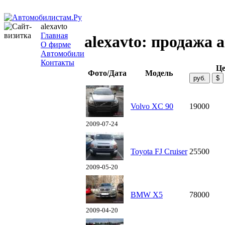
alexavto
Главная
alexavto: продажа 
О фирме
Автомобили
Контакты
Це
Фото/Дата
Модель
Volvo XC 90
19000
2009-07-24
Toyota FJ Cruiser
25500
2009-05-20
BMW X5
78000
2009-04-20