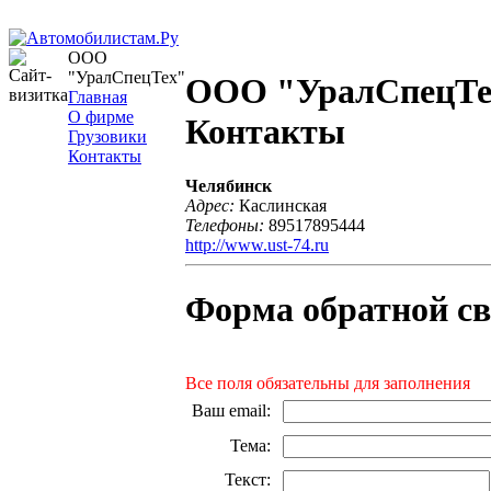
ООО
"УралСпецТех"
ООО "УралСпецТе
Главная
О фирме
Контакты
Грузовики
Контакты
Челябинск
Адрес:
Каслинская
Телефоны:
89517895444
http://www.ust-74.ru
Форма обратной св
Все поля обязательны для заполнения
Ваш email
:
Тема
:
Текст
: