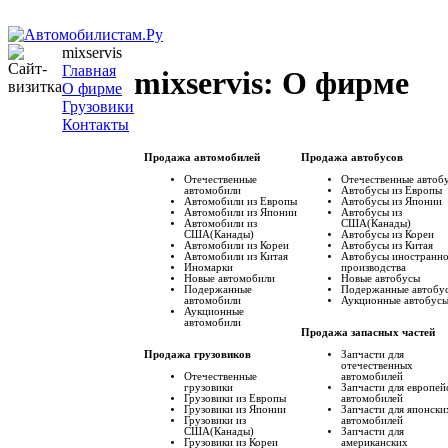
mixservis
Главная
mixservis: О фирме
О фирме
Грузовики
Контакты
Продажа автомобилей
Продажа автобусов
Отечественные
Отечественные автоб
автомобили
Автобусы из Европы
Автомобили из Европы
Автобусы из Японии
Автомобили из Японии
Автобусы из
Автомобили из
США(Канады)
США(Канады)
Автобусы из Кореи
Автомобили из Кореи
Автобусы из Китая
Автомобили из Китая
Автобусы иностранн
Иномарки
производства
Новые автомобили
Новые автобусы
Подержанные
Подержанные aвтобу
автомобили
Аукционные aвтобус
Аукционные
автомобили
Продажа запасных частей
Запчасти для
Продажа грузовиков
отечественных
Отечественные
автомобилей
грузовики
Запчасти для европей
Грузовики из Европы
автомобилей
Грузовики из Японии
Запчасти для японски
Грузовики из
автомобилей
США(Канады)
Запчасти для
Грузовики из Кореи
американских