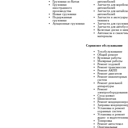
Грузовики из Китая
автомобилей
Грузовики
Запчасти для корейск
иностранного
автомобилей
производства
Запчасти для китайск
Новые грузовики
автомобилей
Подержанные
Запчасти и аксесуары
грузовики
тюнинга
Аукционные грузовики
Запчасти для грузови
Запчасти для автобус
Колесные диски и ши
Автомасла и смазочн
материалы
Сервисное обслуживание
Техобслуживание
Общий ремонт
Кузовные работы
Малярные работы
Ремонт ходовой
Ремонт трансмиссии
Ремонт АКПП
Ремонт двигателя
Ремонт инжекторных
систем
Ремонт дизельной
аппаратуры
Ремонт
электрооборудования
Сход-развал
Шиномонтаж
Ремонт кондиционеро
Заправка кондиционе
Установка и ремонт
охранных систем
Установка и ремонт
аудио- и видеотехник
Тонировка
Ремонт автостекол
Оригинальные