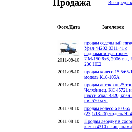
Продажа
Все предло
Фото/Дата
Заголовок
продам седельный тяга
Урал-44202-0311-41 с
гидроманипулятором
ИМ-150 6х6, 2006 г.в.,
2011-08-10
236 НЕ2
2011-08-10
продам колесо 15,5/65-
модель К18-105А
2011-08-10
продам автокран 25 то
Челябинец, КС 45721 н
шасси Урал-4320, кран
г.в. 570 м.ч.
2011-08-10
продам колесо 610-665
(23,1/18-26) модель Я2
2011-08-10
Продам лебедку в сбор
камаз 4310 с карданами