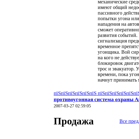
механические сред
имеют общий недос
пассивного действия
попытки угона или
нападения на авто
сможет оперативно
развития событий.
сигнализация пред
временное препятс
угонщика. Вой сир
на кого не действуе
блокировок двигат
трос и эвакуатор. 
времени, пока уго
начнут принимать 
пїЅпїЅпїЅпїЅпїЅпїЅ пїЅпїЅпїЅпїЅпїЅп
противоугонная система охраны А
2007-03-27 02:59:05
Продажа
Все пре