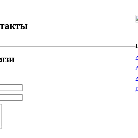
нтакты
язи