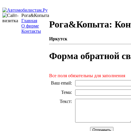
Рога&Копыта
Главная
Рога&Копыта: Ко
О фирме
Контакты
Иркутск
Форма обратной св
Все поля обязательны для заполнения
Ваш email
:
Тема
:
Текст
: