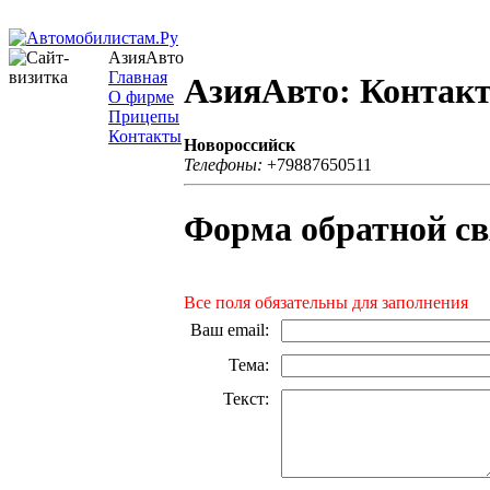
АзияАвто
Главная
АзияАвто: Контак
О фирме
Прицепы
Контакты
Новороссийск
Телефоны:
+79887650511
Форма обратной св
Все поля обязательны для заполнения
Ваш email
:
Тема
:
Текст
: