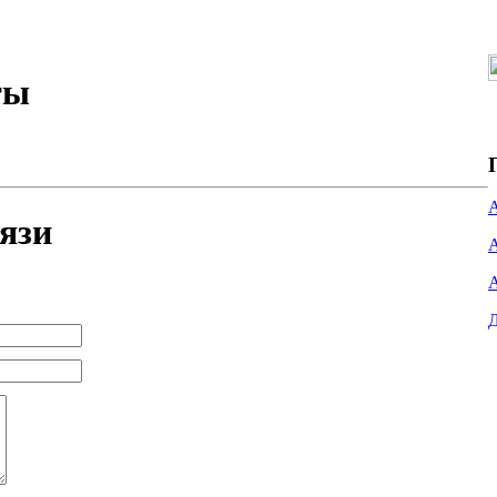
ты
язи