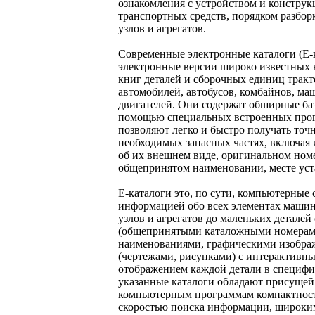
ознакомления с устройством и конструк
транспортных средств, порядком разбор
узлов и агрегатов.
Современные электронные каталоги (Е-к
электронные версии широко известных 
книг деталей и сборочных единиц тракт
автомобилей, автобусов, комбайнов, ма
двигателей. Они содержат обширные ба
помощью специальных встроенных про
позволяют легко и быстро получать точ
необходимых запасных частях, включа
об их внешнем виде, оригинальном ном
общепринятом наименовании, месте уст
Е-каталоги это, по сути, компьютерные
информацией обо всех элементах машин
узлов и агрегатов до маленьких деталей
(общепринятыми каталожными номерам
наименованиями, графическими изобр
(чертежами, рисунками) с интерактивн
отображением каждой детали в специфи
указанные каталоги обладают присущей
компьютерным программам компактнос
скоростью поиска информации, широки