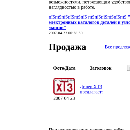
возможностями, потрясающим удобство
наглядностью в работе.
пїЅпїЅпїЅпїЅпїЅпїЅ пїЅпїЅпїЅпїЅпїЅпїЅ
электронных каталогов деталей и узло
машин"
2007-04-23 00:58:50
Продажа
Все предло
Фото/Дата
Заголовок
Дилер ХТЗ
—
предлагает:
2007-04-23
При использовании материалов сайта