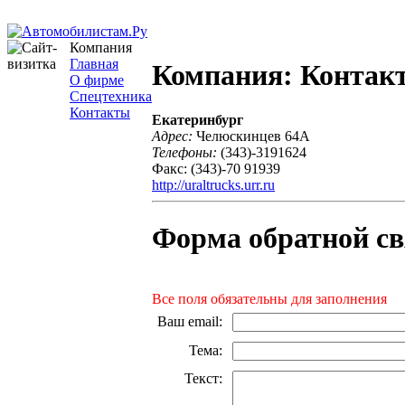
Компания
Главная
Компания: Контак
О фирме
Спецтехника
Контакты
Екатеринбург
Адрес:
Челюскинцев 64А
Телефоны:
(343)-3191624
Факс: (343)-70 91939
http://uraltrucks.urr.ru
Форма обратной св
Все поля обязательны для заполнения
Ваш email
:
Тема
:
Текст
: