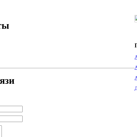
ты
язи