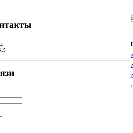
нтакты
.4
515
язи