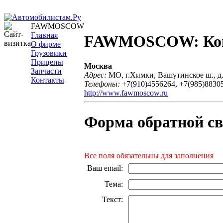
FAWMOSCOW
Главная
FAWMOSCOW: Ко
О фирме
Грузовики
Прицепы
Москва
Запчасти
Адрес:
МО, г.Химки, Вашутинское ш., д
Контакты
Телефоны:
+7(910)4556264, +7(985)8830
http://www.fawmoscow.ru
Форма обратной св
Все поля обязательны для заполнения
Ваш email
:
Тема
:
Текст
: