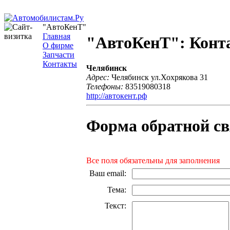
"АвтоКенТ"
Главная
"АвтоКенТ": Конт
О фирме
Запчасти
Контакты
Челябинск
Адрес:
Челябинск ул.Хохрякова 31
Телефоны:
83519080318
http://автокент.рф
Форма обратной св
Все поля обязательны для заполнения
Ваш email
:
Тема
:
Текст
: