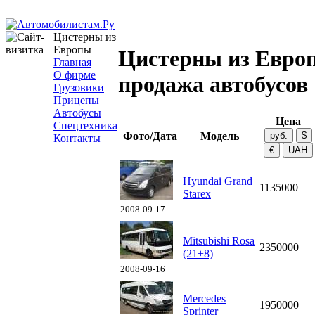
Цистерны из
Европы
Цистерны из Евро
Главная
О фирме
продажа автобусов
Грузовики
Прицепы
Автобусы
Цена
Спецтехника
Фото/Дата
Модель
Контакты
Hyundai Grand
1135000
Starex
2008-09-17
Mitsubishi Rosa
2350000
(21+8)
2008-09-16
Mercedes
1950000
Sprinter