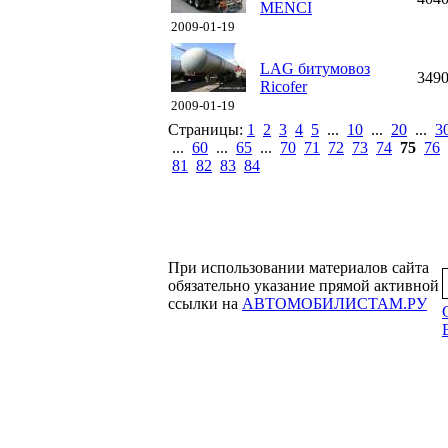
MENCI
2009-01-19
LAG битумовоз
349
Ricofer
2009-01-19
Страницы:
1
2
3
4
5
...
10
...
20
...
3
...
60
...
65
...
70
71
72
73
74
75
76
81
82
83
84
При использовании материалов сайта
обязательно указание прямой активной
ссылки на
АВТОМОБИЛИСТАМ.РУ