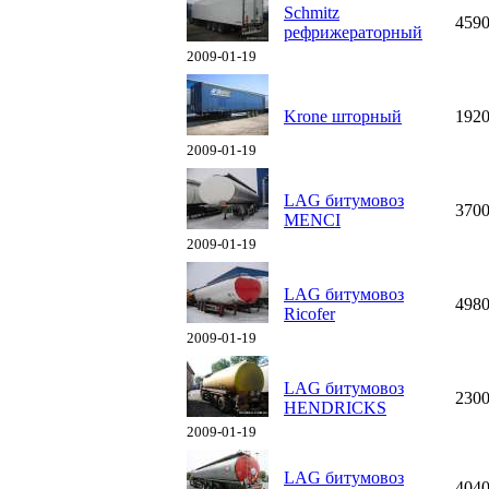
Schmitz
459
рефрижераторный
2009-01-19
Krone шторный
192
2009-01-19
LAG битумовоз
370
MENCI
2009-01-19
LAG битумовоз
498
Ricofer
2009-01-19
LAG битумовоз
230
HENDRICKS
2009-01-19
LAG битумовоз
404