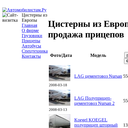
Цистерны из
Европы
Цистерны из Евро
Главная
О фирме
продажа прицепов
Грузовики
Прицепы
Автобусы
Спецтехника
Фото/Дата
Модель
Контакты
LAG цементовоз Nursan
55
2008-03-18
LAG Полуприцеп-
55
цементовоз Nursan 2
2008-03-13
Koegel KOEGEL
полуприцеп шторный
13