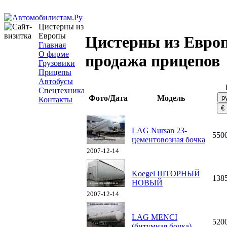
Цистерны из
Европы
Цистерны из Евро
Главная
О фирме
продажа прицепов
Грузовики
Прицепы
Автобусы
Спецтехника
Фото/Дата
Модель
Контакты
LAG Nursan 23-
550
цементовозная бочка
2007-12-14
Koegel ШТОРНЫЙ
138
НОВЫЙ
2007-12-14
LAG MENCI
520
(битумная бочка)