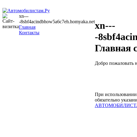
xn---
-8sbf4acindbhow5a6c7eh.homyaka.net
xn---
Главная
Контакты
-8sbf4ac
Главная 
Добро пожаловать 
При использовании
обязательно указан
АВТОМОБИЛИСТ