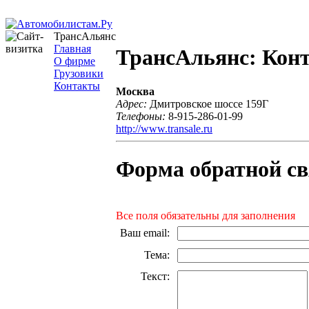
ТрансАльянс
Главная
ТрансАльянс: Кон
О фирме
Грузовики
Контакты
Москва
Адрес:
Дмитровское шоссе 159Г
Телефоны:
8-915-286-01-99
http://www.transale.ru
Форма обратной св
Все поля обязательны для заполнения
Ваш email
:
Тема
:
Текст
: