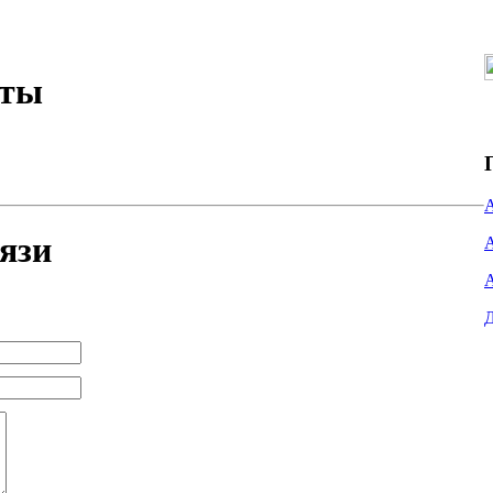
кты
язи