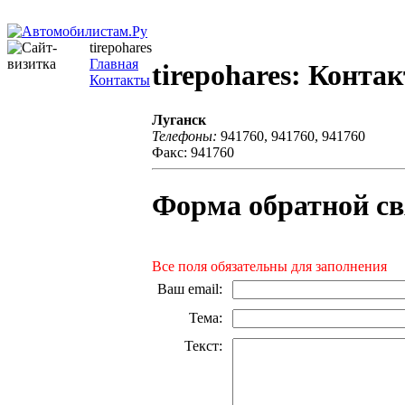
tirepohares
Главная
tirepohares: Конта
Контакты
Луганск
Телефоны:
941760, 941760, 941760
Факс: 941760
Форма обратной св
Все поля обязательны для заполнения
Ваш email
:
Тема
:
Текст
: