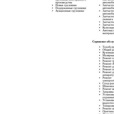
производства
автомоб
Новые грузовики
Запчасти
Подержанные грузовики
автомоб
Аукционные грузовики
Запчасти
автомоб
Запчасти
тюнинга
Запчасти
Запчасти
Колесные
Автомасл
материа
Сервисное обсл
Техобсл
Общий р
Кузовные
Малярны
Ремонт 
Ремонт т
Ремонт 
Ремонт д
Ремонт и
Ремонт д
аппарат
Ремонт
электроо
Сход-раз
Шиномо
Ремонт к
Заправка
Установк
охранных
Установк
видеотех
Тониров
Ремонт а
Оригинал