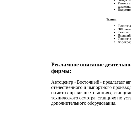
Эвакуато
Ремонт с
заказчик
Подменн
Тюнинг
Тюнинг а
ЧИП-тюн
Тюнинг п
Внешний
Тюнинг с
Аэрогра
Рекламное описание деятельно
фирмы:
Автоцентр «Восточный» предлагает а
отечественного и импортного производ
на автозаправочных станциях, станция
технического осмотра, станциях по уст
дополнительного оборудования.