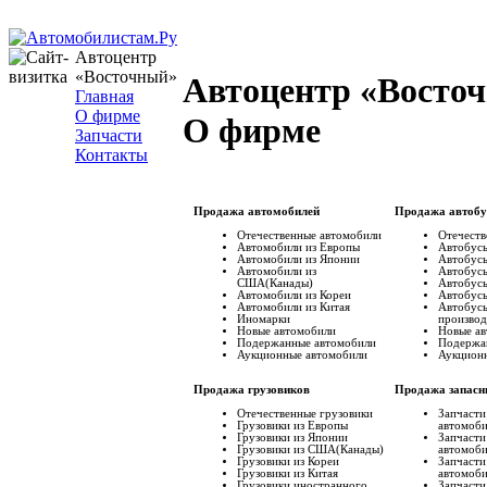
Автоцентр
«Восточный»
Автоцентр «Восто
Главная
О фирме
О фирме
Запчасти
Контакты
Продажа автомобилей
Продажа автобу
Отечественные автомобили
Отечеств
Автомобили из Европы
Автобусы
Автомобили из Японии
Автобусы
Автомобили из
Автобус
США(Канады)
Автобусы
Автомобили из Кореи
Автобусы
Автомобили из Китая
Автобус
Иномарки
производ
Новые автомобили
Новые а
Подержанные автомобили
Подержа
Аукционные автомобили
Аукцион
Продажа грузовиков
Продажа запасн
Отечественные грузовики
Запчасти
Грузовики из Европы
автомоб
Грузовики из Японии
Запчасти
Грузовики из США(Канады)
автомоб
Грузовики из Кореи
Запчасти
Грузовики из Китая
автомоб
Грузовики иностранного
Запчасти