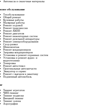
Автомасла и смазочные материалы
исное обслуживание
Техобслуживание
Общий ремонт
Кузовные работы
Малярные работы
Ремонт ходовой
Ремонт трансмиссии
Ремонт АКПП
Ремонт двигателя
Ремонт инжекторных систем
Ремонт дизельной аппаратуры
Ремонт электрооборудования
Сход-развал
Шиномонтаж
Ремонт кондиционеров
Заправка кондиционеров
Установка и ремонт охранных систем
Установка и ремонт аудио- и
видеотехники
Тонировка
Ремонт автостекол
Оригинальные автозапчасти
Эвакуатор и сервис
Ремонт с выездом к заказчику
Подменный автомобиль
нг
Тюнинг агрегатов
ЧИП-тюнинг
Тюнинг подвески
Внешний тюнинг
Тюнинг салона
Аэрография