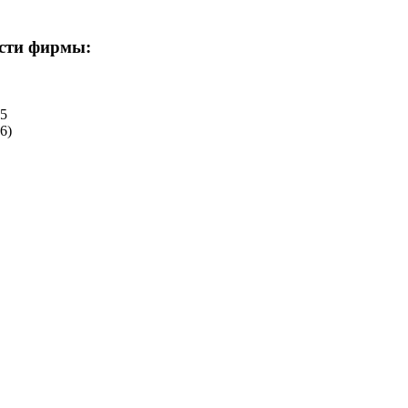
ости фирмы:
-5
6)