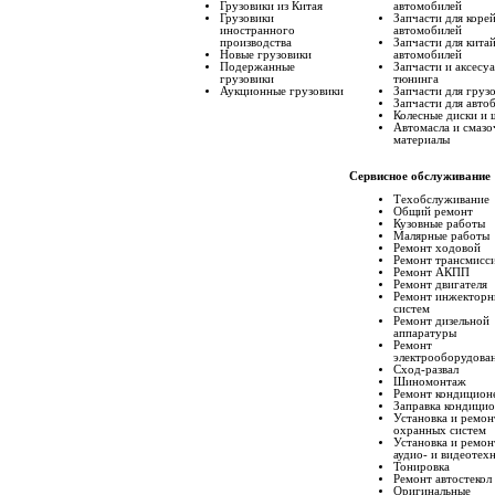
Грузовики из Китая
автомобилей
Грузовики
Запчасти для коре
иностранного
автомобилей
производства
Запчасти для кита
Новые грузовики
автомобилей
Подержанные
Запчасти и аксесу
грузовики
тюнинга
Аукционные грузовики
Запчасти для груз
Запчасти для авто
Колесные диски и
Автомасла и смаз
материалы
Сервисное обслуживание
Техобслуживание
Общий ремонт
Кузовные работы
Малярные работы
Ремонт ходовой
Ремонт трансмисс
Ремонт АКПП
Ремонт двигателя
Ремонт инжектор
систем
Ремонт дизельной
аппаратуры
Ремонт
электрооборудова
Сход-развал
Шиномонтаж
Ремонт кондицион
Заправка кондици
Установка и ремон
охранных систем
Установка и ремон
аудио- и видеотех
Тонировка
Ремонт автостекол
Оригинальные