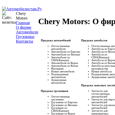
Chery
Motors
Chery Motors: О фи
Главная
О фирме
Автомобили
Грузовики
Контакты
Продажа автомобилей
Продажа автобусов
Отечественные
Отечественные ав
автомобили
Автобусы из Евро
Автомобили из Европы
Автобусы из Япон
Автомобили из Японии
Автобусы из
Автомобили из
США(Канады)
США(Канады)
Автобусы из Коре
Автомобили из Кореи
Автобусы из Китая
Автомобили из Китая
Автобусы иностра
Иномарки
производства
Новые автомобили
Новые автобусы
Подержанные
Подержанные aвт
автомобили
Аукционные aвтоб
Аукционные
автомобили
Продажа запасных часте
Запчасти для
Продажа грузовиков
отечественных
Отечественные
автомобилей
грузовики
Запчасти для евро
Грузовики из Европы
автомобилей
Грузовики из Японии
Запчасти для япон
Грузовики из
автомобилей
США(Канады)
Запчасти для
Грузовики из Кореи
американских