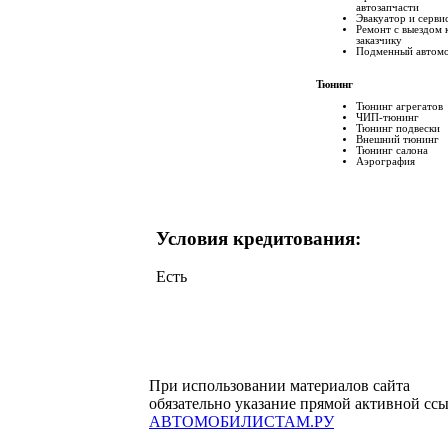
автозапчасти
Эвакуатор и серви
Ремонт с выездом 
заказчику
Подменный автом
Тюнинг
Тюнинг агрегатов
ЧИП-тюнинг
Тюнинг подвески
Внешний тюнинг
Тюнинг салона
Аэрография
Условия кредитования:
Есть
При использовании материалов сайта
обязательно указание прямой активной сс
АВТОМОБИЛИСТАМ.РУ