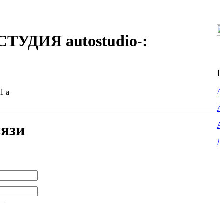
УДИЯ autostudio-:
1 а
вязи