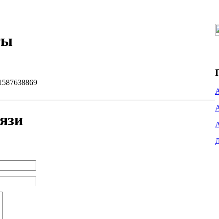
ты
1587638869
язи