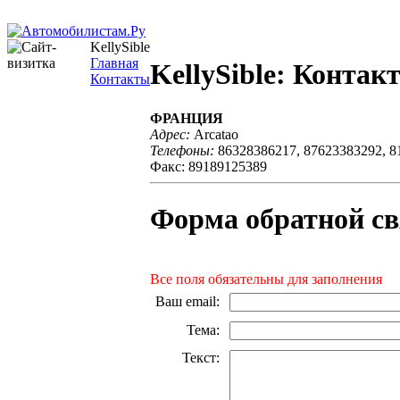
KellySible
Главная
KellySible: Контак
Контакты
ФРАНЦИЯ
Адрес:
Arcatao
Телефоны:
86328386217, 87623383292, 8
Факс: 89189125389
Форма обратной св
Все поля обязательны для заполнения
Ваш email
:
Тема
:
Текст
: