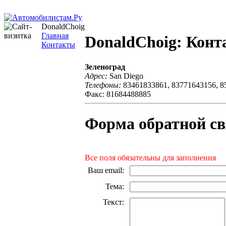
DonaldChoig
Главная
DonaldChoig: Кон
Контакты
Зеленоград
Адрес:
San Diego
Телефоны:
83461833861, 83771643156, 8
Факс: 81684488885
Форма обратной св
Все поля обязательны для заполнения
Ваш email
:
Тема
:
Текст
: