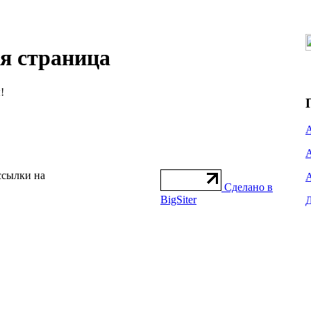
ая страница
!
ссылки на
Сделано в
BigSiter