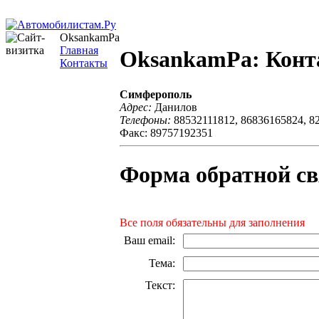
OksankamPa
Главная
OksankamPa: Кон
Контакты
Симферополь
Адрес:
Данилов
Телефоны:
88532111812, 86836165824, 8
Факс: 89757192351
Форма обратной св
Все поля обязательны для заполнения
Ваш email
:
Тема
:
Текст
: