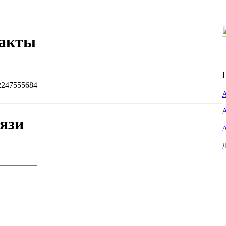
такты
2247555684
язи